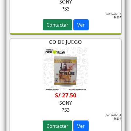
SONY
PS3
Cod: 67871-7
16207
Contactar
Ver
CD DE JUEGO
S/ 27.50
SONY
PS3
Cod: 67871-4
16204
Contactar
Ver