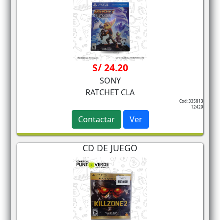
S/ 24.20
SONY
RATCHET CLA
Cod: 335813
12429
Contactar
Ver
CD DE JUEGO