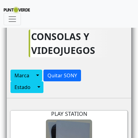
id_articulo_siguiente
CONSOLAS Y
VIDEOJUEGOS
Toggle Dropdown
Marca
Quitar SONY
Toggle Dropdown
Estado
PLAY STATION