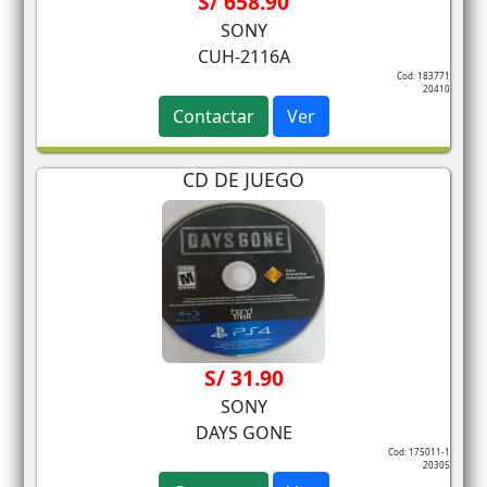
S/ 658.90
SONY
CUH-2116A
Cod: 183771
20410
Contactar
Ver
CD DE JUEGO
S/ 31.90
SONY
DAYS GONE
Cod: 175011-1
20305