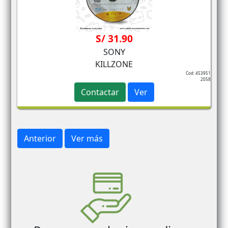
S/ 31.90
SONY
KILLZONE
Cod: 453951
2058
Contactar
Ver
Anterior
Ver más