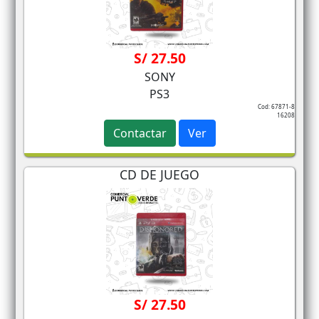
S/ 27.50
SONY
PS3
Cod: 67871-8
16208
Contactar
Ver
CD DE JUEGO
S/ 27.50