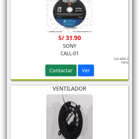
S/ 31.90
SONY
CALL-01
Cod: 6056-2
15916
Contactar
Ver
VENTILADOR