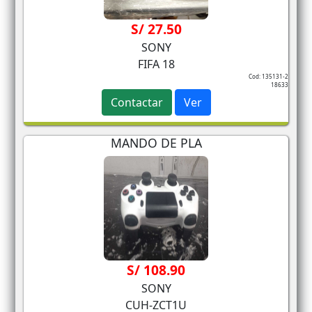
S/ 27.50
SONY
FIFA 18
Cod: 135131-2
18633
Contactar
Ver
MANDO DE PLA
S/ 108.90
SONY
CUH-ZCT1U