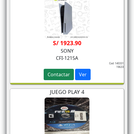
S/ 1923.90
SONY
CFI-1215A
Cod: 140331
19633
Contactar
Ver
JUEGO PLAY 4