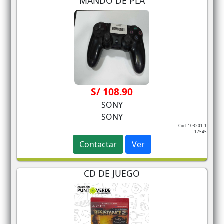
MANDO DE PLA
S/ 108.90
SONY
SONY
Cod: 103201-1
17545
Contactar
Ver
CD DE JUEGO