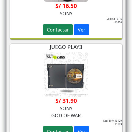
S/ 16.50
SONY
Cod: 61191-5
13456
Contactar
Ver
JUEGO PLAY3
S/ 31.90
SONY
GOD OF WAR
Cod: 107413129
13129
Contactar
Ver