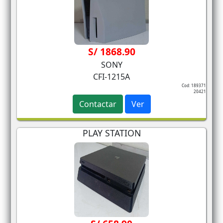
S/ 1868.90
SONY
CFI-1215A
Cod: 189371
20421
Contactar
Ver
PLAY STATION