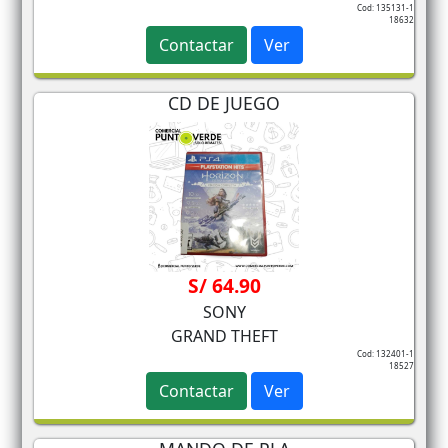
Cod: 135131-1
18632
Contactar
Ver
CD DE JUEGO
S/ 64.90
SONY
GRAND THEFT
Cod: 132401-1
18527
Contactar
Ver