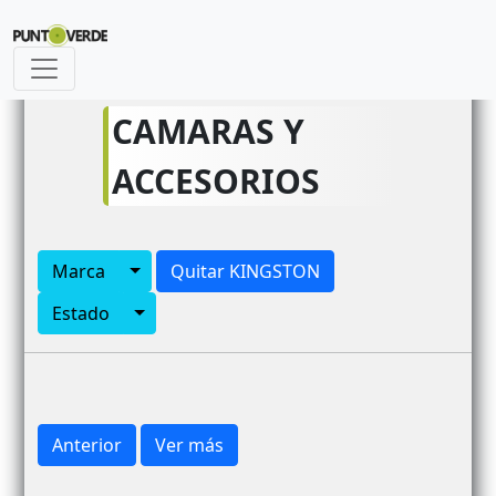
id_articulo_siguiente
CAMARAS Y
ACCESORIOS
Toggle Dropdown
Marca
Quitar KINGSTON
Toggle Dropdown
Estado
Anterior
Ver más