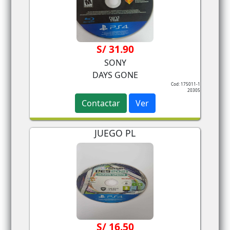
S/ 31.90
SONY
DAYS GONE
Cod: 175011-1
20305
Contactar
Ver
JUEGO PL
S/ 16.50