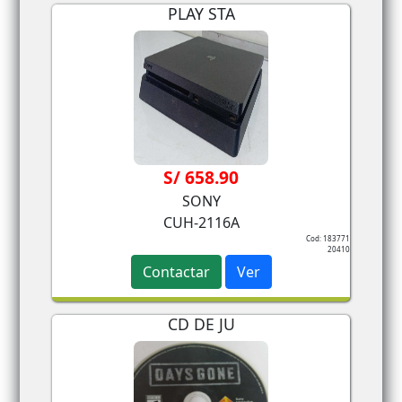
PLAY STA
S/ 658.90
SONY
CUH-2116A
Cod: 183771
20410
Contactar
Ver
CD DE JU