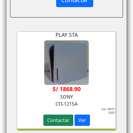
PLAY STA
S/ 1868.90
SONY
CFI-1215A
Cod: 189371
20421
Contactar
Ver