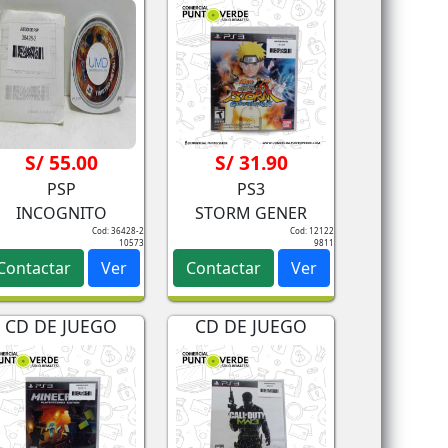
S/ 55.00
S/ 31.90
PSP
PS3
INCOGNITO
STORM GENER
Cod: 36428-2
Cod: 12122
10573
9811
Contactar
Ver
Contactar
Ver
CD DE JUEGO
CD DE JUEGO