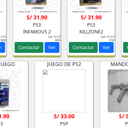
S/ 31.90
S/ 31.90
PS3
PS3
INFAMOUS 2
KILLZONE2
12125
Cod: 12127
Cod: 121210
9808
9806
9763
r
Contactar
Ver
Contactar
Ver
 JUEGO
JUEGO DE PS2
MANDO
1.90
S/ 33.00
S/ 
S3
PSP
P