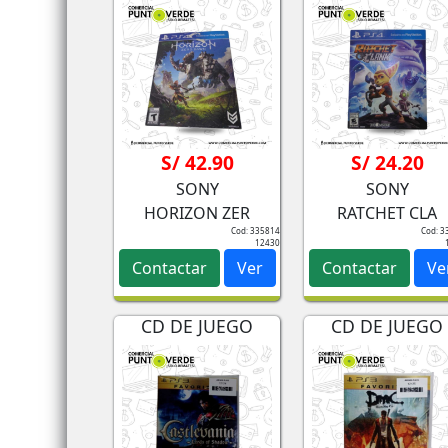
S/ 42.90
S/ 24.20
SONY
SONY
HORIZON ZER
RATCHET CLA
Cod: 335814
Cod: 3
12430
Contactar
Ver
Contactar
Ve
CD DE JUEGO
CD DE JUEGO