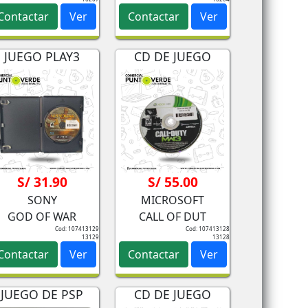
Contactar
Ver
Contactar
Ver
JUEGO PLAY3
CD DE JUEGO
S/ 31.90
S/ 55.00
SONY
MICROSOFT
GOD OF WAR
CALL OF DUT
Cod: 107413129
Cod: 107413128
13129
13128
Contactar
Ver
Contactar
Ver
JUEGO DE PSP
CD DE JUEGO