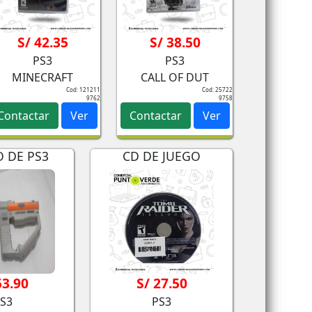
S/ 42.35
S/ 38.50
PS3
PS3
MINECRAFT
CALL OF DUT
Cod: 121211
Cod: 25722
9762
9758
Contactar
Ver
Contactar
Ver
 DE PS3
CD DE JUEGO
53.90
S/ 27.50
S3
PS3