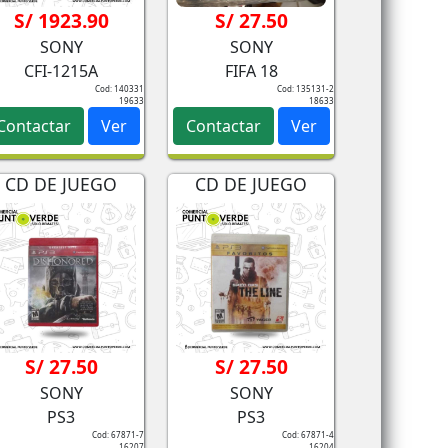
S/ 1923.90
S/ 27.50
SONY
SONY
CFI-1215A
FIFA 18
Cod: 140331
Cod: 135131-2
19633
18633
Contactar
Ver
Contactar
Ver
CD DE JUEGO
CD DE JUEGO
S/ 27.50
S/ 27.50
SONY
SONY
PS3
PS3
Cod: 67871-7
Cod: 67871-4
16207
16204