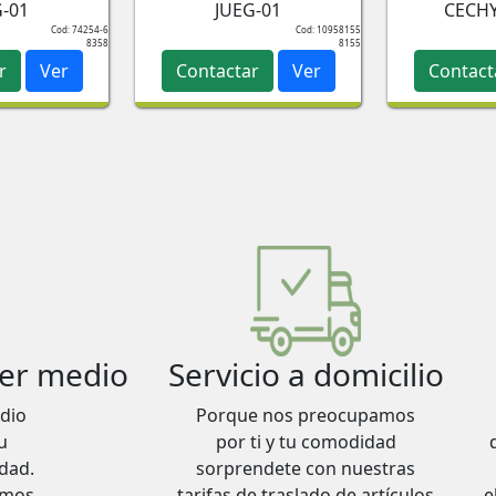
G-01
JUEG-01
CECHY
Cod: 74254-6
Cod: 10958155
8358
8155
r
Ver
Contactar
Ver
Contact
ier medio
Servicio a domicilio
dio
Porque nos preocupamos
u
por ti y tu comodidad
idad.
sorprendete con nuestras
emos
tarifas de traslado de artículos
e