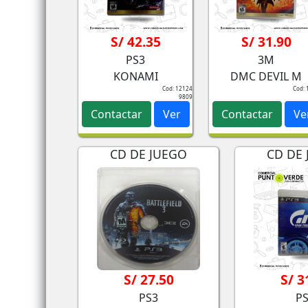
S/ 42.35
S/ 31.90
PS3
3M
KONAMI
DMC DEVIL M
Cod: 12124
Cod: 
9809
Contactar
Ver
Contactar
Ve
CD DE JUEGO
CD DE
S/ 27.50
S/ 3
PS3
P