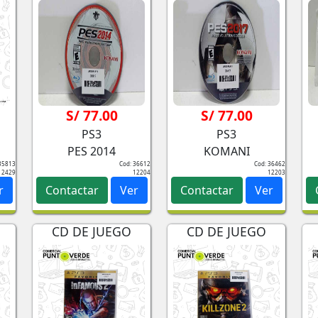
S/ 77.00
S/ 77.00
PS3
PS3
PES 2014
KOMANI
35813
Cod: 36612
Cod: 36462
12429
12204
12203
r
Contactar
Ver
Contactar
Ver
CD DE JUEGO
CD DE JUEGO