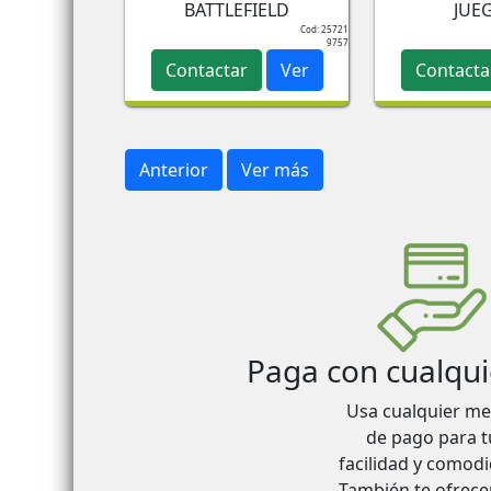
BATTLEFIELD
JUE
Cod: 25721
9757
Contactar
Ver
Contacta
Anterior
Ver más
Paga con cualqu
Usa cualquier me
de pago para t
facilidad y comod
También te ofrec