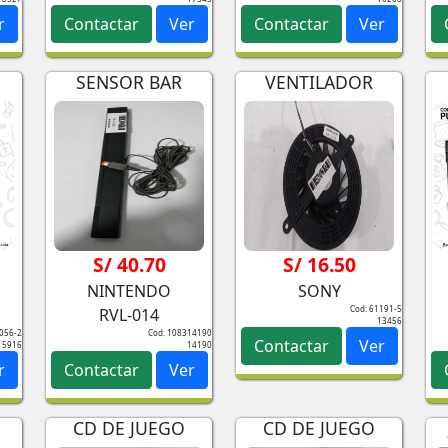
r
Contactar
Ver
Contactar
Ver
SENSOR BAR
VENTILADOR
S/ 40.70
S/ 16.50
NINTENDO
SONY
Cod: 61191-5
RVL-014
13456
6056-2
Cod: 108314190
Contactar
Ver
15916
14190
r
Contactar
Ver
CD DE JUEGO
CD DE JUEGO