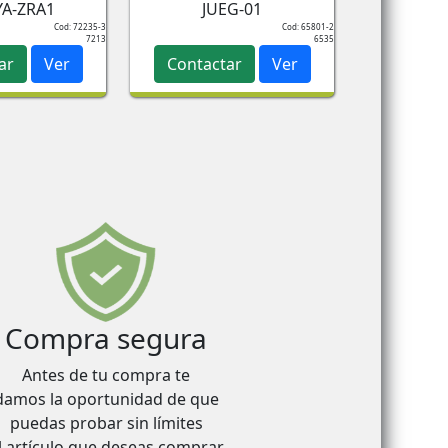
A-ZRA1
JUEG-01
Cod: 72235-3
Cod: 65801-2
7213
6535
ar
Ver
Contactar
Ver
Compra segura
Antes de tu compra te
damos la oportunidad de que
puedas probar sin límites
l artículo que deseas comprar