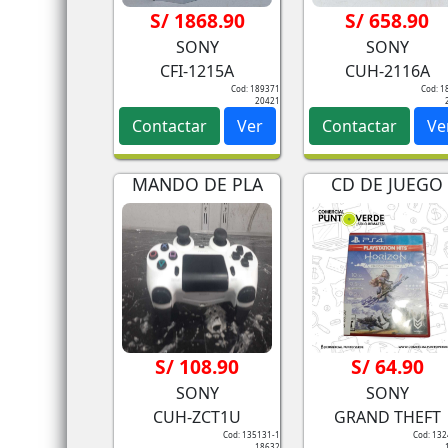
S/ 1868.90
S/ 658.90
SONY
SONY
CFI-1215A
CUH-2116A
Cod: 189371
Cod: 1
20421
Contactar
Ver
Contactar
Ve
MANDO DE PLA
CD DE JUEGO
S/ 108.90
S/ 64.90
SONY
SONY
CUH-ZCT1U
GRAND THEFT
Cod: 135131-1
Cod: 13
18632