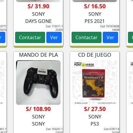
S/ 31.90
S/ 16.50
SONY
SONY
DAYS GONE
PES 2021
83771
Cod: 175011-1
Cod: 107419698
20410
20305
19698
r
Contactar
Ver
Contactar
Ver
MANDO DE PLA
CD DE JUEGO
S/ 108.90
S/ 27.50
SONY
SONY
SONY
PS3
2401-1
Cod: 103201-1
Cod: 67871-8
18527
17545
16208