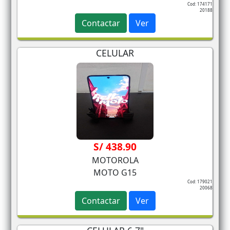
Cod: 174171
20188
Contactar
Ver
CELULAR
S/ 438.90
MOTOROLA
MOTO G15
Cod: 179021
20068
Contactar
Ver