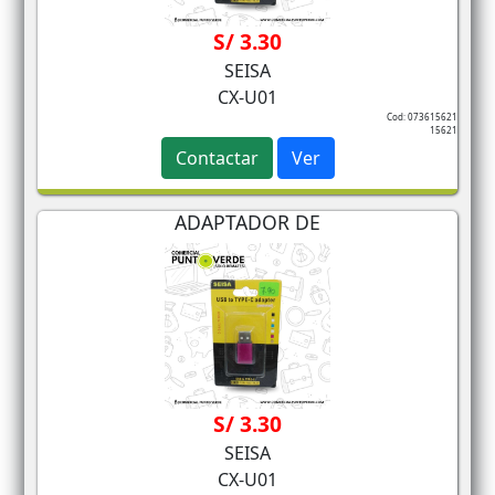
S/ 3.30
SEISA
CX-U01
Cod: 073615621
15621
Contactar
Ver
ADAPTADOR DE
S/ 3.30
SEISA
CX-U01