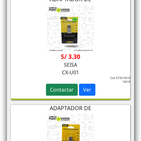
S/ 3.30
SEISA
CX-U01
Cod: 073615618
15618
Contactar
Ver
ADAPTADOR DE