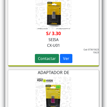
S/ 3.30
SEISA
CX-U01
Cod: 073615623
15623
Contactar
Ver
ADAPTADOR DE