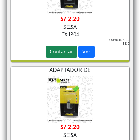
S/ 2.20
SEISA
CX-IP04
Cod: 073615639
15639
Contactar
Ver
ADAPTADOR DE
S/ 2.20
SEISA