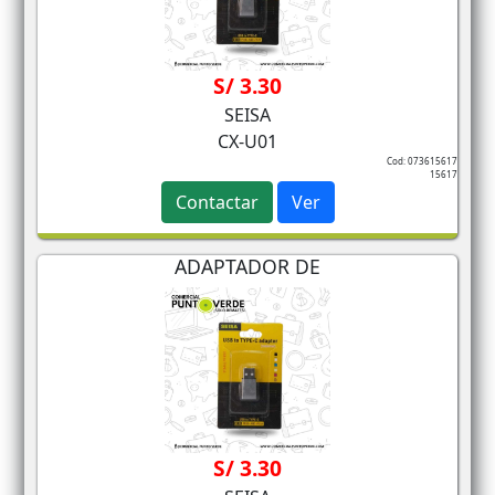
S/ 3.30
SEISA
CX-U01
Cod: 073615617
15617
Contactar
Ver
ADAPTADOR DE
S/ 3.30