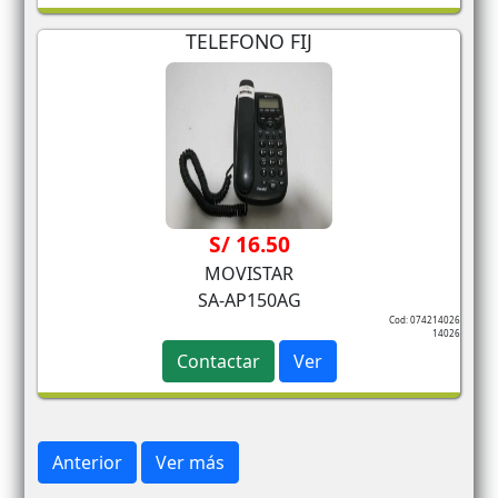
TELEFONO FIJ
S/ 16.50
MOVISTAR
SA-AP150AG
Cod: 074214026
14026
Contactar
Ver
Anterior
Ver más