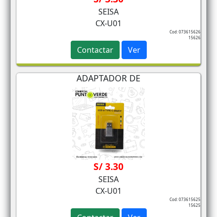
SEISA
CX-U01
Cod: 073615626
15626
Contactar
Ver
ADAPTADOR DE
S/ 3.30
SEISA
CX-U01
Cod: 073615625
15625