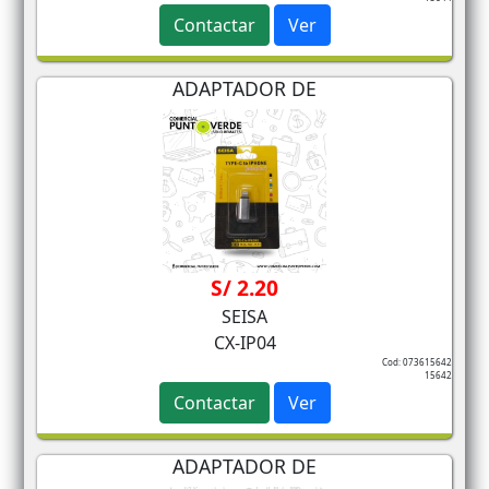
Contactar
Ver
ADAPTADOR DE
S/ 2.20
SEISA
CX-IP04
Cod: 073615642
15642
Contactar
Ver
ADAPTADOR DE