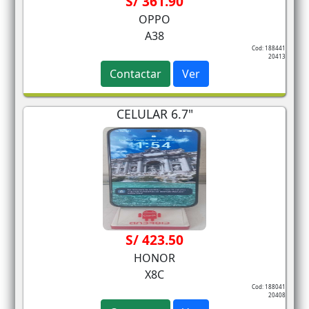
S/ 361.90
OPPO
A38
Cod: 188441
20413
Contactar
Ver
CELULAR 6.7"
S/ 423.50
HONOR
X8C
Cod: 188041
20408