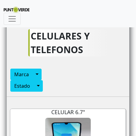
id_articulo_siguiente
CELULARES Y
TELEFONOS
Toggle Dropdown
Marca
Toggle Dropdown
Estado
CELULAR 6.7"