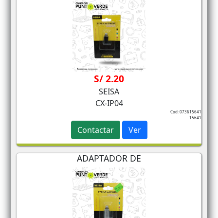
S/ 2.20
SEISA
CX-IP04
Cod: 073615641
15641
Contactar
Ver
ADAPTADOR DE