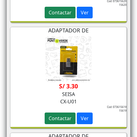
Cod: 073615620
15620
Contactar
Ver
ADAPTADOR DE
S/ 3.30
SEISA
CX-U01
Cod: 073615619
15619
Contactar
Ver
ADAPTADOR DE