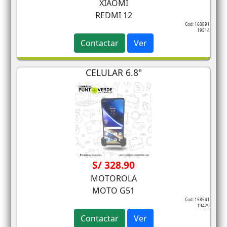
XIAOMI
REDMI 12
Cod: 160891
19514
Contactar
Ver
CELULAR 6.8"
S/ 328.90
MOTOROLA
MOTO G51
Cod: 158541
19429
Contactar
Ver