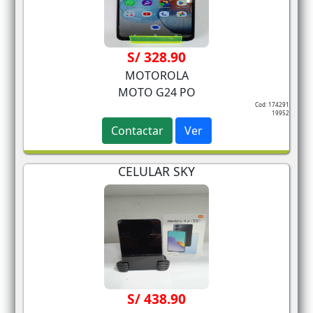
S/ 328.90
MOTOROLA
MOTO G24 PO
Cod: 174291
19952
Contactar
Ver
CELULAR SKY
S/ 438.90