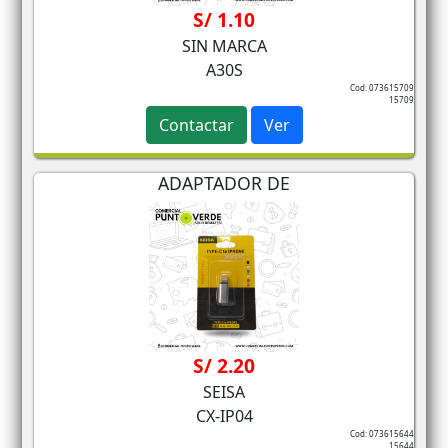
S/ 1.10
SIN MARCA
A30S
Cod: 073615709
15709
Contactar
Ver
ADAPTADOR DE
S/ 2.20
SEISA
CX-IP04
Cod: 073615644
15644