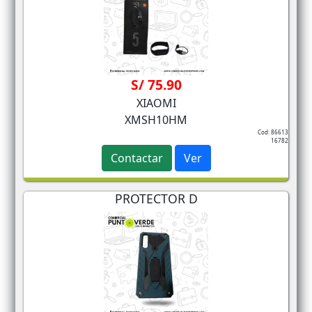
S/ 75.90
XIAOMI
XMSH10HM
Cod: 86613
16782
Contactar
Ver
PROTECTOR D