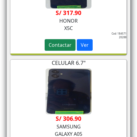
S/ 317.90
HONOR
X5C
Cod: 184571
20288
Contactar
Ver
CELULAR 6.7"
S/ 306.90
SAMSUNG
GALAXY A05