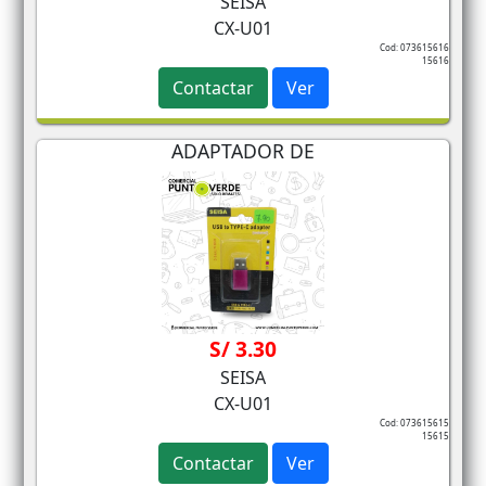
SEISA
CX-U01
Cod: 073615616
15616
Contactar
Ver
ADAPTADOR DE
S/ 3.30
SEISA
CX-U01
Cod: 073615615
15615
Contactar
Ver