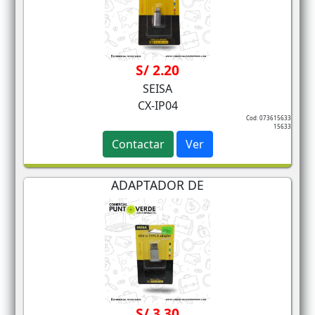
S/ 2.20
SEISA
CX-IP04
Cod: 073615633
15633
Contactar
Ver
ADAPTADOR DE
S/ 3.30