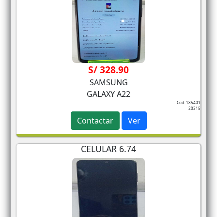
S/ 328.90
SAMSUNG
GALAXY A22
Cod: 185401
20315
Contactar
Ver
CELULAR 6.74