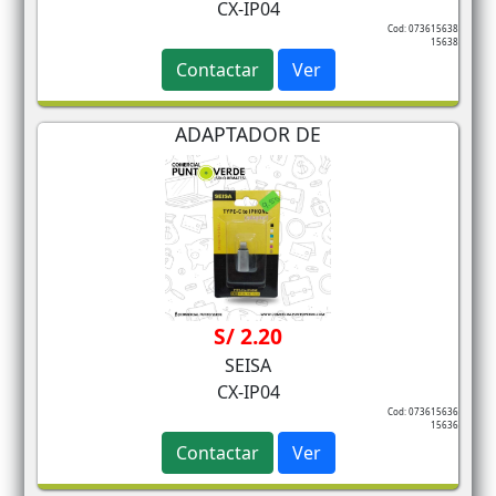
CX-IP04
Cod: 073615638
15638
Contactar
Ver
ADAPTADOR DE
S/ 2.20
SEISA
CX-IP04
Cod: 073615636
15636
Contactar
Ver