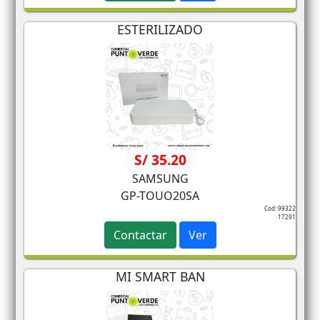
ESTERILIZADO
S/ 35.20
SAMSUNG
GP-TOUO20SA
Cod: 99322
17291
Contactar
Ver
MI SMART BAN