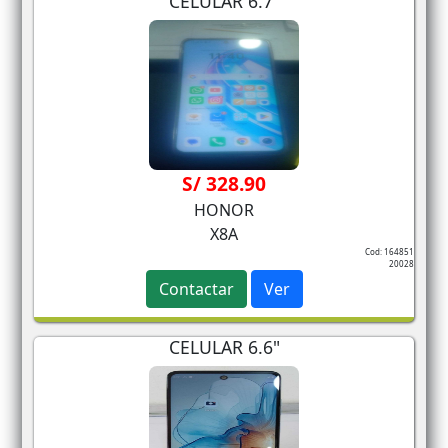
CELULAR 6.7"
S/ 328.90
HONOR
X8A
Cod: 164851
20028
Contactar
Ver
CELULAR 6.6"